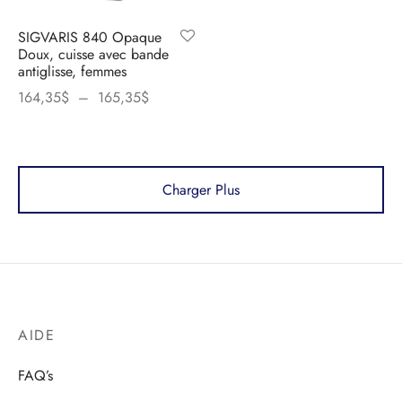
SIGVARIS 840 Opaque
Doux, cuisse avec bande
antiglisse, femmes
Plage
164,35
$
–
165,35
$
de prix :
164,35$
à
165,35$
Charger Plus
AIDE
FAQ’s