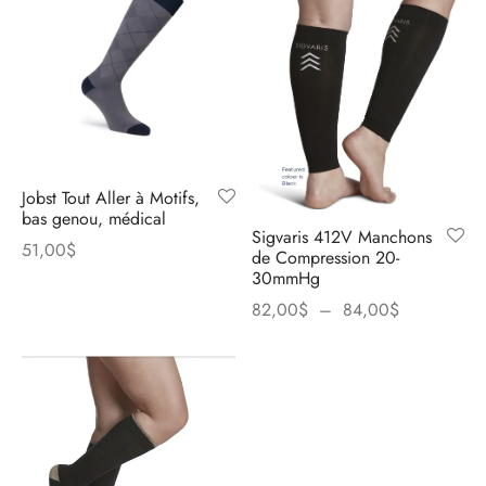
Jobst Tout Aller à Motifs,
bas genou, médical
Sigvaris 412V Manchons
51,00
$
de Compression 20-
30mmHg
Plage
82,00
$
–
84,00
$
de
prix :
82,00$
à
84,00$