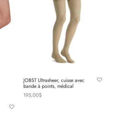
JOBST Ultrasheer, cuisse avec
bande à points, médical
195,00
$
Ce
Choix des options
produit
a
plusieurs
variations.