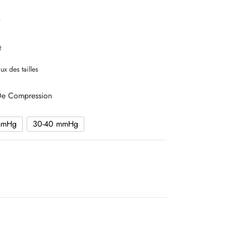
t
t
ux des tailles
De Compression
mmHg
30-40 mmHg