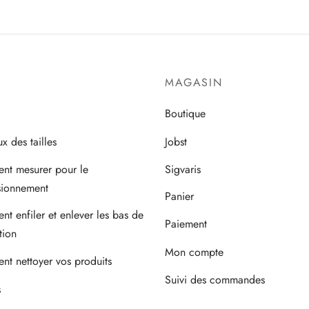
a
a
plusieurs
plusieurs
variations.
variations.
Les
Les
MAGASIN
options
options
peuvent
peuvent
Boutique
être
être
x des tailles
Jobst
choisies
choisies
sur
sur
t mesurer pour le
Sigvaris
la
la
sionnement
Panier
page
page
t enfiler et enlever les bas de
du
du
Paiement
tion
produit
produit
Mon compte
t nettoyer vos produits
Suivi des commandes
s