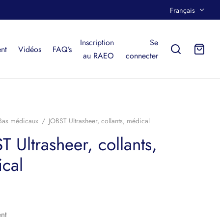
Français
Inscription
Se
nt
Vidéos
FAQ’s
au RAEO
connecter
Bas médicaux
/
JOBST Ultrasheer, collants, médical
T Ultrasheer, collants,
cal
ent