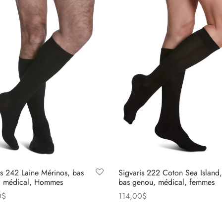
is 242 Laine Mérinos, bas
Sigvaris 222 Coton Sea Island,
, médical, Hommes
bas genou, médical, femmes
0
$
114,00
$
Ce
Ce
des options
Choix des options
produit
produit