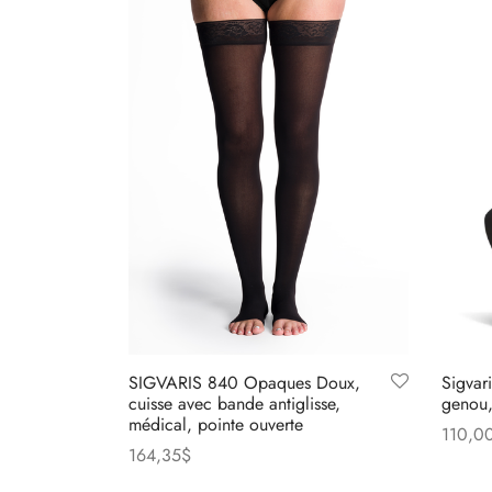
SIGVARIS 840 Opaques Doux,
Sigvar
cuisse avec bande antiglisse,
genou
médical, pointe ouverte
110,0
164,35
$
Choix 
Ce
Choix des options