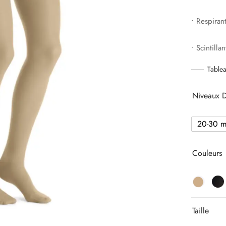
• Respiran
• Scintillan
Tablea
Niveaux 
20-30 
Couleurs
Taille