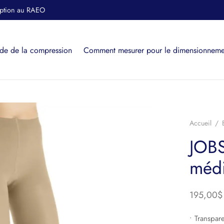
iption au RAEO
de de la compression
Comment mesurer pour le dimensionneme
Accueil
/
JOBS
médi
195,00
$
• Transpar