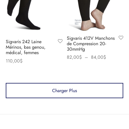
Sigvaris 412V Manchons
Sigvaris 242 Laine
de Compression 20-
Mérinos, bas genou,
30mmHg
médical, femmes
Plage
82,00
$
–
84,00
$
110,00
$
de
prix :
82,00$
à
Charger Plus
84,00$